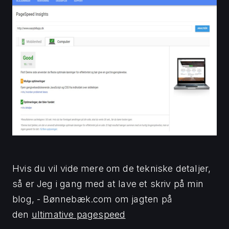
Hvis du vil vide mere om de tekniske detaljer,
så er Jeg i gang med at lave et skriv på min
blog, - Bønnebæk.com om jagten på
den
ultimative pagespeed